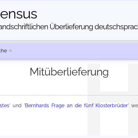
census
dschriftlichen Über­lieferung deutschsprachi
che
Mitüberlieferung
stes'
und
'Bernhards Frage an die fünf Klosterbrüder'
wer