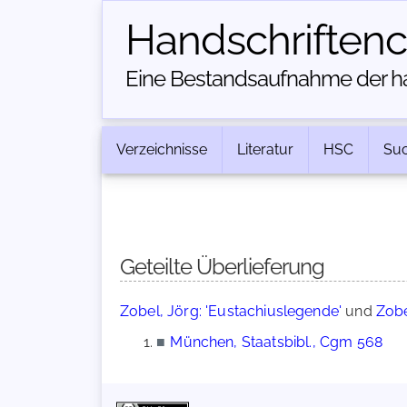
Handschriften­
Eine Bestandsaufnahme der han
Verzeichnisse
Literatur
HSC
Su
Geteilte Überlieferung
Zobel, Jörg: 'Eustachiuslegende'
und
Zobe
■
München, Staatsbibl., Cgm 568