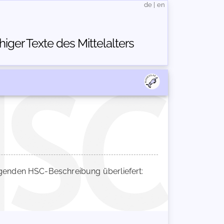
de
|
en
ger Texte des Mittelalters
genden HSC-Beschreibung überliefert: