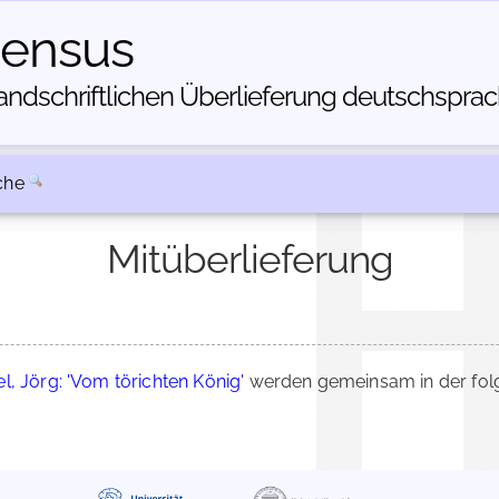
census
dschriftlichen Über­lieferung deutschsprachi
che
Mitüberlieferung
l, Jörg: 'Vom törichten König'
werden gemeinsam in der fol