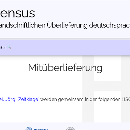
census
dschriftlichen Über­lieferung deutschsprachi
che
Mitüberlieferung
l, Jörg: 'Zeitklage'
werden gemeinsam in der folgenden HSC-