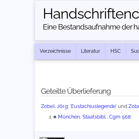
Handschriften­
Eine Bestandsaufnahme der han
Verzeichnisse
Literatur
HSC
Su
Geteilte Überlieferung
Zobel, Jörg: 'Eustachiuslegende'
und
Zobe
■
München, Staatsbibl., Cgm 568