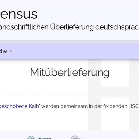
census
dschriftlichen Über­lieferung deutschsprachi
che
Mitüberlieferung
rgeschobene Kalb'
werden gemeinsam in der folgenden HSC-