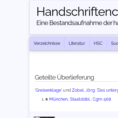
Handschriften­
Eine Bestandsaufnahme der han
Verzeichnisse
Literatur
HSC
Su
Geteilte Überlieferung
'Greisenklage'
und
Zobel, Jörg: 'Das unte
■
München, Staatsbibl., Cgm 568