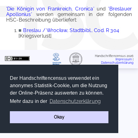
'Die Königin von Frankreich, Cronica'
und
'Breslauer
Apollonius'
werden gemeinsam in der folgenden
HSC-Beschreibung überliefert:
■
Breslau / Wrocław, Stadtbibl., Cod. R 304
[Kriegsverlust]
Handschriftencensus 2026
Impressum
|
Datenschutzerklärung
Der Handschriftencensus verwendet ein
anonymes Statistik-Cookie, um die Nutzung
der Online-Präsenz auswerten zu können.
Datenschutzerklärung
Mehr dazu in der
Okay