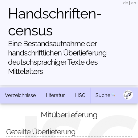
de
|
en
Handschriften­
census
Eine Bestandsaufnahme der
handschriftlichen Über­lieferung
deutschsprachiger Texte des
Mittelalters
Verzeichnisse
Literatur
HSC
Suche
Mitüberlieferung
Geteilte Überlieferung