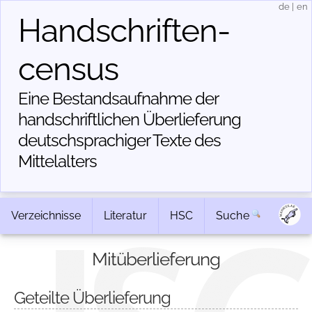
de
|
en
Handschriften­
census
Eine Bestandsaufnahme der
handschriftlichen Über­lieferung
deutschsprachiger Texte des
Mittelalters
Verzeichnisse
Literatur
HSC
Suche
Mitüberlieferung
Geteilte Überlieferung