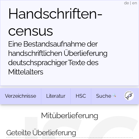
de
|
en
Handschriften­
census
Eine Bestandsaufnahme der
handschriftlichen Über­lieferung
deutschsprachiger Texte des
Mittelalters
Verzeichnisse
Literatur
HSC
Suche
Mitüberlieferung
Geteilte Überlieferung