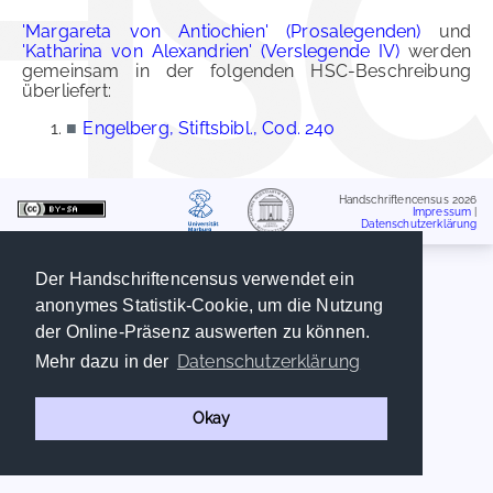
'Margareta von Antiochien' (Prosalegenden)
und
'Katharina von Alexandrien' (Verslegende IV)
werden
gemeinsam in der folgenden HSC-Beschreibung
überliefert:
■
Engelberg, Stiftsbibl., Cod. 240
Handschriftencensus 2026
Impressum
|
Datenschutzerklärung
Der Handschriftencensus verwendet ein
anonymes Statistik-Cookie, um die Nutzung
der Online-Präsenz auswerten zu können.
Datenschutzerklärung
Mehr dazu in der
Okay