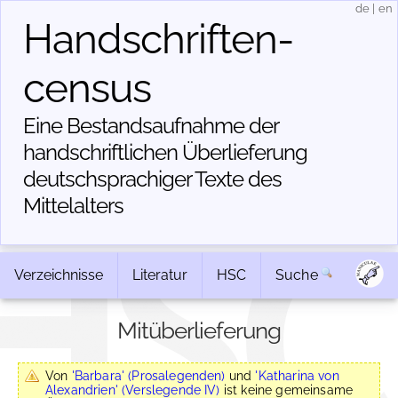
de
|
en
Handschriften­
census
Eine Bestandsaufnahme der
handschriftlichen Über­lieferung
deutschsprachiger Texte des
Mittelalters
Verzeichnisse
Literatur
HSC
Suche
Mitüberlieferung
Von
'Barbara' (Prosalegenden)
und
'Katharina von
Alexandrien' (Verslegende IV)
ist keine gemeinsame