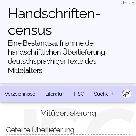
de
|
en
Handschriften­
census
Eine Bestandsaufnahme der
handschriftlichen Über­lieferung
deutschsprachiger Texte des
Mittelalters
Verzeichnisse
Literatur
HSC
Suche
Mitüberlieferung
Geteilte Überlieferung