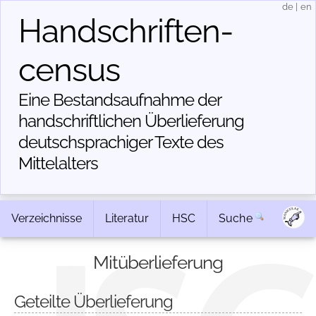
de
|
en
Handschriften­
census
Eine Bestandsaufnahme der
handschriftlichen Über­lieferung
deutschsprachiger Texte des
Mittelalters
Verzeichnisse
Literatur
HSC
Suche
Mitüberlieferung
Geteilte Überlieferung