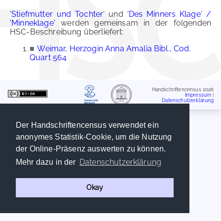
'Stiefmutter und Tochter'
und
'Des Minners Klage' /
'Minneklage'
werden gemeinsam in der folgenden
HSC-Beschreibung überliefert:
■
Weimar, Herzogin Anna Amalia Bibl., Cod.
Quart 564
Handschriftencensus 2026
Impressum
|
Datenschutzerklärung
Der Handschriftencensus verwendet ein
anonymes Statistik-Cookie, um die Nutzung
der Online-Präsenz auswerten zu können.
Datenschutzerklärung
Mehr dazu in der
Okay