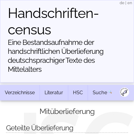
de
|
en
Handschriften­
census
Eine Bestandsaufnahme der
handschriftlichen Über­lieferung
deutschsprachiger Texte des
Mittelalters
Verzeichnisse
Literatur
HSC
Suche
Mitüberlieferung
Geteilte Überlieferung