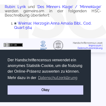
Rubin: Lyrik
und
'Des Minners Klage' / 'Minneklage'
werden gemeinsam in der folgenden HSC-
Beschreibung überliefert:
■
Weimar, Herzogin Anna Amalia Bibl., Cod.
Quart 564
Handschriftencensus 2026
Impressum
|
Datenschutzerklärung
Der Handschriftencensus verwendet ein
anonymes Statistik-Cookie, um die Nutzung
der Online-Präsenz auswerten zu können.
Datenschutzerklärung
Mehr dazu in der
Okay