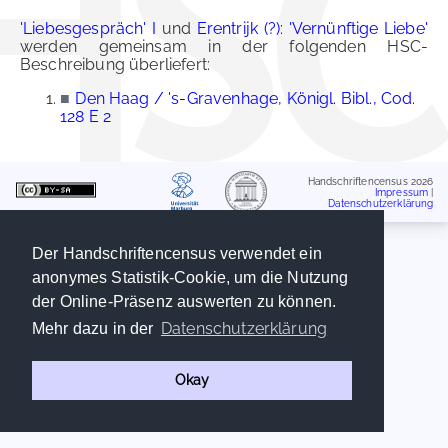
'Liebesgespräch' I
und
Erentrijk (?): 'Vernünftige Liebe'
werden gemeinsam in der folgenden HSC-
Beschreibung überliefert:
■
Den Haag / 's-Gravenhage, Königl. Bibl., Cod.
128 E 2
Handschriftencensus 2026
Impressum
|
Datenschutzerklärung
Der Handschriftencensus verwendet ein
anonymes Statistik-Cookie, um die Nutzung
der Online-Präsenz auswerten zu können.
Datenschutzerklärung
Mehr dazu in der
Okay