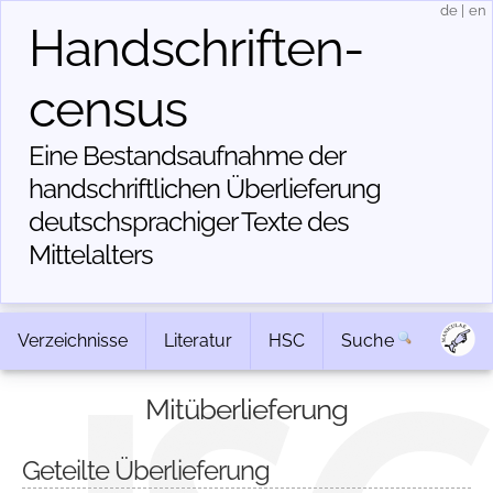
de
|
en
Handschriften­
census
Eine Bestandsaufnahme der
handschriftlichen Über­lieferung
deutschsprachiger Texte des
Mittelalters
Verzeichnisse
Literatur
HSC
Suche
Mitüberlieferung
Geteilte Überlieferung