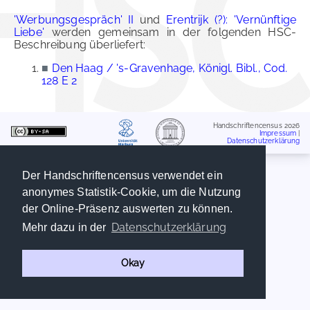
'Werbungsgespräch' II
und
Erentrijk (?): 'Vernünftige
Liebe'
werden gemeinsam in der folgenden HSC-
Beschreibung überliefert:
■
Den Haag / 's-Gravenhage, Königl. Bibl., Cod.
128 E 2
Handschriftencensus 2026
Impressum
|
Datenschutzerklärung
Der Handschriftencensus verwendet ein
anonymes Statistik-Cookie, um die Nutzung
der Online-Präsenz auswerten zu können.
Datenschutzerklärung
Mehr dazu in der
Okay