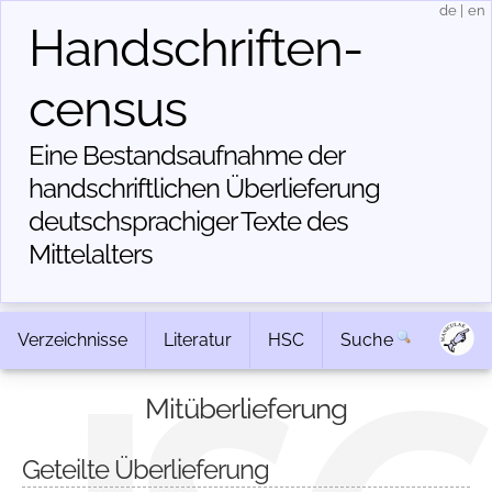
de
|
en
Handschriften­
census
Eine Bestandsaufnahme der
handschriftlichen Über­lieferung
deutschsprachiger Texte des
Mittelalters
Verzeichnisse
Literatur
HSC
Suche
Mitüberlieferung
Geteilte Überlieferung