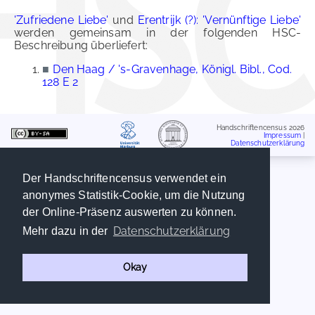
'Zufriedene Liebe'
und
Erentrijk (?): 'Vernünftige Liebe'
werden gemeinsam in der folgenden HSC-
Beschreibung überliefert:
■
Den Haag / 's-Gravenhage, Königl. Bibl., Cod.
128 E 2
Handschriftencensus 2026
Impressum
|
Datenschutzerklärung
Der Handschriftencensus verwendet ein
anonymes Statistik-Cookie, um die Nutzung
der Online-Präsenz auswerten zu können.
Datenschutzerklärung
Mehr dazu in der
Okay