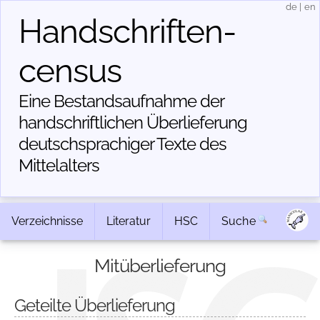
de
|
en
Handschriften­
census
Eine Bestandsaufnahme der
handschriftlichen Über­lieferung
deutschsprachiger Texte des
Mittelalters
Verzeichnisse
Literatur
HSC
Suche
Mitüberlieferung
Geteilte Überlieferung