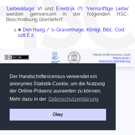
'Liebesklage' VI
und
Erentrijk (?): 'Vernünftige Liebe'
werden gemeinsam in der folgenden HSC-
Beschreibung überliefert:
■
Den Haag / 's-Gravenhage, Königl. Bibl., Cod.
128 E 2
Handschriftencensus 2026
Impressum
|
Datenschutzerklärung
Der Handschriftencensus verwendet ein
anonymes Statistik-Cookie, um die Nutzung
der Online-Präsenz auswerten zu können.
Datenschutzerklärung
Mehr dazu in der
Okay