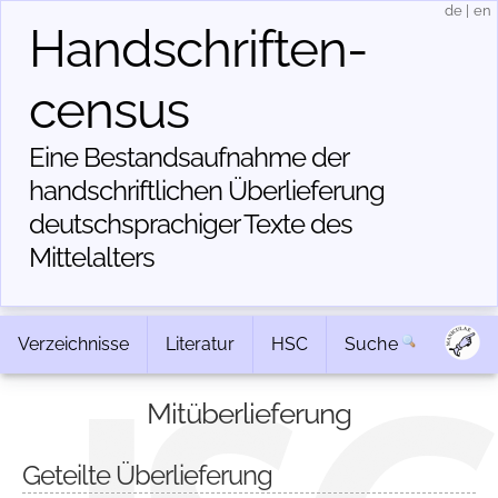
de
|
en
Handschriften­
census
Eine Bestandsaufnahme der
handschriftlichen Über­lieferung
deutschsprachiger Texte des
Mittelalters
Verzeichnisse
Literatur
HSC
Suche
Mitüberlieferung
Geteilte Überlieferung