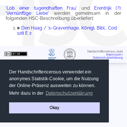
'Lob einer tugendhaften Frau'
und
Erentrijk (?):
'Vernünftige Liebe'
werden gemeinsam in der
folgenden HSC-Beschreibung überliefert:
■
Den Haag / 's-Gravenhage, Königl. Bibl., Cod.
128 E 2
Handschriftencensus 2026
Impressum
|
Datenschutzerklärung
Der Handschriftencensus verwendet ein
anonymes Statistik-Cookie, um die Nutzung
der Online-Präsenz auswerten zu können.
Datenschutzerklärung
Mehr dazu in der
Okay