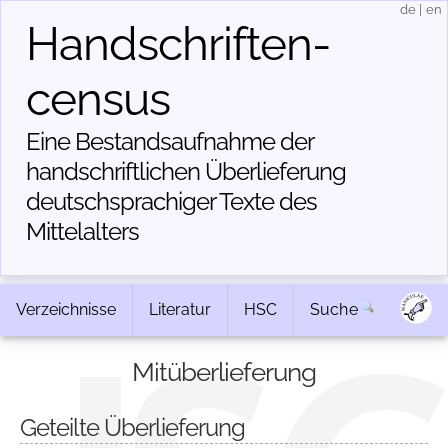
de
|
en
Handschriften­
census
Eine Bestandsaufnahme der
handschriftlichen Über­lieferung
deutschsprachiger Texte des
Mittelalters
Verzeichnisse
Literatur
HSC
Suche
Mitüberlieferung
Geteilte Überlieferung