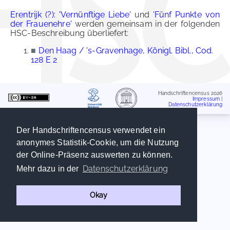
Erentrijk (?): 'Vernünftige Liebe'
und
'Fünf Punkte von
der Frauenehre'
werden gemeinsam in der folgenden
HSC-Beschreibung überliefert:
■
Den Haag / 's-Gravenhage, Königl. Bibl., Cod.
128 E 2
Handschriftencensus 2026
Impressum
|
Datenschutzerklärung
Der Handschriftencensus verwendet ein
anonymes Statistik-Cookie, um die Nutzung
der Online-Präsenz auswerten zu können.
Datenschutzerklärung
Mehr dazu in der
Okay