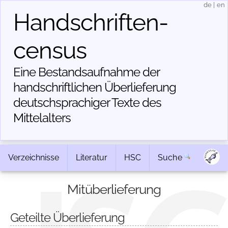
de
|
en
Handschriften­
census
Eine Bestandsaufnahme der
handschriftlichen Über­lieferung
deutschsprachiger Texte des
Mittelalters
Verzeichnisse
Literatur
HSC
Suche
Mitüberlieferung
Geteilte Überlieferung