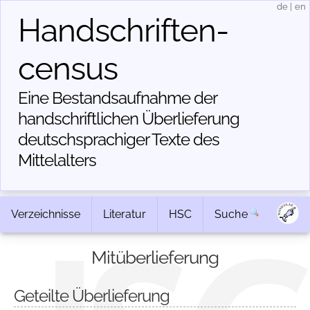
de
|
en
Handschriften­
census
Eine Bestandsaufnahme der
handschriftlichen Über­lieferung
deutschsprachiger Texte des
Mittelalters
Verzeichnisse
Literatur
HSC
Suche
Mitüberlieferung
Geteilte Überlieferung