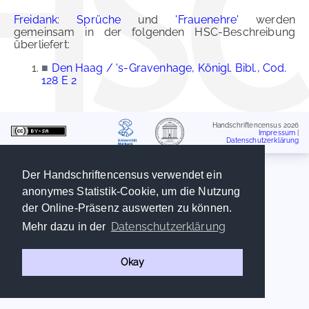
Freidank: Sprüche
und
'Frauenehre'
werden
gemeinsam in der folgenden HSC-Beschreibung
überliefert:
■
Den Haag / 's-Gravenhage, Königl. Bibl., Cod.
128 E 2
Handschriftencensus 2026
Impressum
|
Datenschutzerklärung
Der Handschriftencensus verwendet ein
anonymes Statistik-Cookie, um die Nutzung
der Online-Präsenz auswerten zu können.
Datenschutzerklärung
Mehr dazu in der
Okay