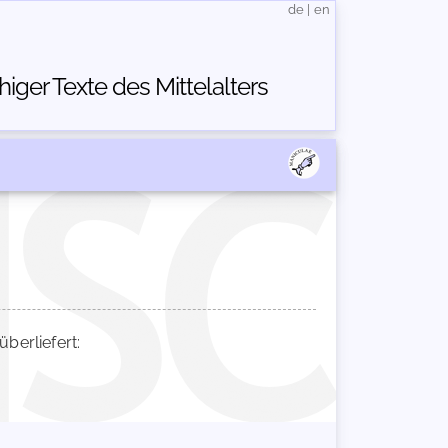
de
|
en
ger Texte des Mittelalters
erliefert: