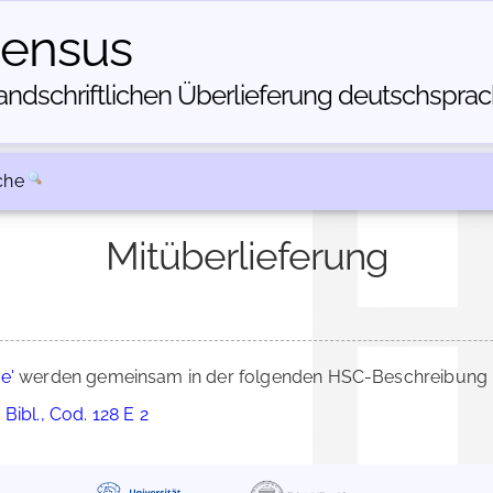
census
dschriftlichen Über­lieferung deutschsprachi
che
Mitüberlieferung
e'
werden gemeinsam in der folgenden HSC-Beschreibung üb
Bibl., Cod. 128 E 2