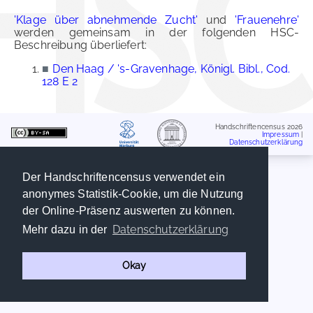
'Klage über abnehmende Zucht'
und
'Frauenehre'
werden gemeinsam in der folgenden HSC-
Beschreibung überliefert:
■
Den Haag / 's-Gravenhage, Königl. Bibl., Cod.
128 E 2
Handschriftencensus 2026
Impressum
|
Datenschutzerklärung
Der Handschriftencensus verwendet ein
anonymes Statistik-Cookie, um die Nutzung
der Online-Präsenz auswerten zu können.
Datenschutzerklärung
Mehr dazu in der
Okay