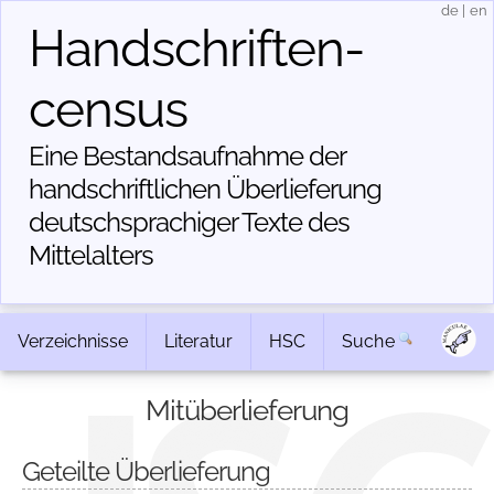
de
|
en
Handschriften­
census
Eine Bestandsaufnahme der
handschriftlichen Über­lieferung
deutschsprachiger Texte des
Mittelalters
Verzeichnisse
Literatur
HSC
Suche
Mitüberlieferung
Geteilte Überlieferung