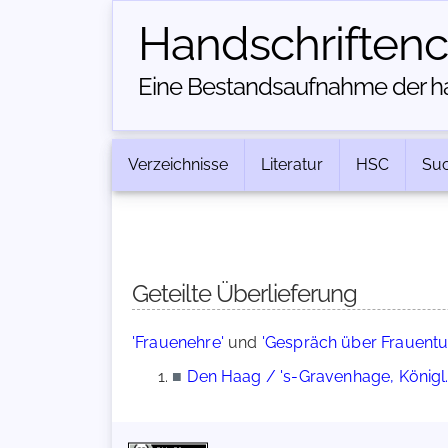
Handschriften­
Eine Bestandsaufnahme der han
Verzeichnisse
Literatur
HSC
Su
Geteilte Überlieferung
'Frauenehre'
und
'Gespräch über Frauent
■
Den Haag / 's-Gravenhage, Königl. 