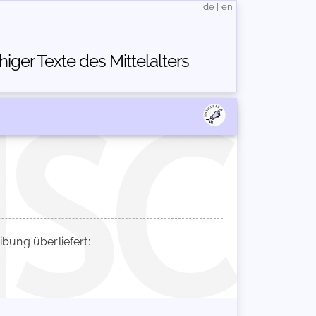
de
|
en
ger Texte des Mittelalters
ung überliefert: