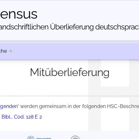
census
dschriftlichen Über­lieferung deutschsprachi
che
Mitüberlieferung
ugenden'
werden gemeinsam in der folgenden HSC-Beschreib
Bibl., Cod. 128 E 2