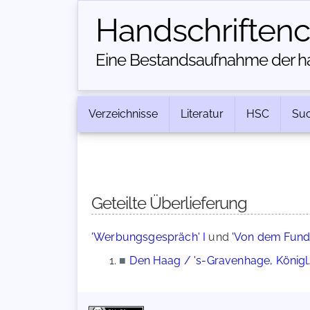
Handschriften­
Eine Bestandsaufnahme der han
Verzeichnisse
Literatur
HSC
Su
Geteilte Überlieferung
'Werbungsgespräch' I
und
'Von dem Fund
■
Den Haag / 's-Gravenhage, Königl. 