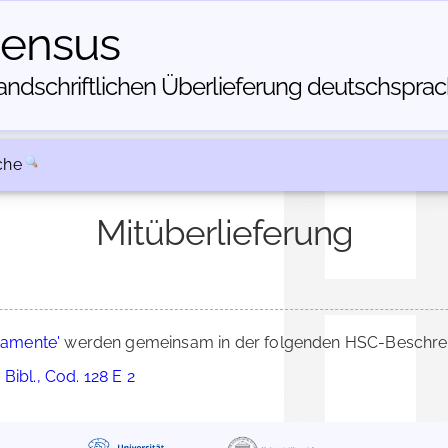
census
dschriftlichen Über­lieferung deutschsprachi
che
Mitüberlieferung
amente'
werden gemeinsam in der folgenden HSC-Beschreib
Bibl., Cod. 128 E 2