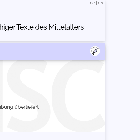
de
|
en
ger Texte des Mittelalters
ung überliefert: