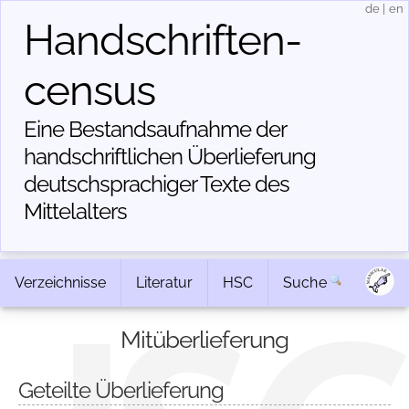
de
|
en
Handschriften­
census
Eine Bestandsaufnahme der
handschriftlichen Über­lieferung
deutschsprachiger Texte des
Mittelalters
Verzeichnisse
Literatur
HSC
Suche
Mitüberlieferung
Geteilte Überlieferung