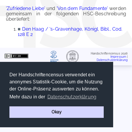
'Zufriedene Liebe'
und
'Von dem Fundamente'
werden
gemeinsam in der folgenden HSC-Beschreibung
überliefert:
■
Den Haag / 's-Gravenhage, Königl. Bibl., Cod.
128 E 2
Handschriftencensus 2026
Impressum
|
Datenschutzerklärung
Der Handschriftencensus verwendet ein
anonymes Statistik-Cookie, um die Nutzung
der Online-Präsenz auswerten zu können.
Datenschutzerklärung
Mehr dazu in der
Okay