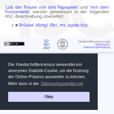
'Lob der Frauen von drei Papageien'
und
'Von dem
Fundamente'
werden gemeinsam in der folgenden
HSC-Beschreibung überliefert:
■
Brüssel, Königl. Bibl., ms. 15589-623
Handschriftencensus 2026
Impressum
|
Datenschutzerklärung
Der Handschriftencensus verwendet ein
anonymes Statistik-Cookie, um die Nutzung
der Online-Präsenz auswerten zu können.
Datenschutzerklärung
Mehr dazu in der
Okay