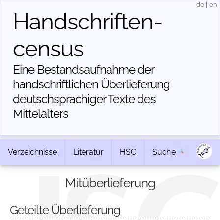
de
|
en
Handschriften­
census
Eine Bestandsaufnahme der
handschriftlichen Über­lieferung
deutschsprachiger Texte des
Mittelalters
Verzeichnisse
Literatur
HSC
Suche
Mitüberlieferung
Geteilte Überlieferung