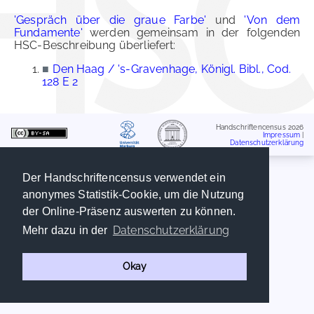
'Gespräch über die graue Farbe'
und
'Von dem
Fundamente'
werden gemeinsam in der folgenden
HSC-Beschreibung überliefert:
■
Den Haag / 's-Gravenhage, Königl. Bibl., Cod.
128 E 2
Handschriftencensus 2026
Impressum
|
Datenschutzerklärung
Der Handschriftencensus verwendet ein
anonymes Statistik-Cookie, um die Nutzung
der Online-Präsenz auswerten zu können.
Datenschutzerklärung
Mehr dazu in der
Okay