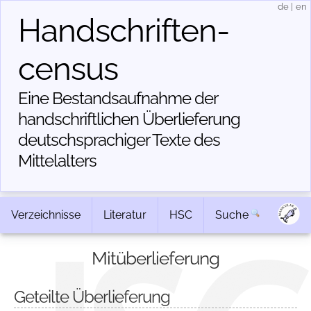
de
|
en
Handschriften­
census
Eine Bestandsaufnahme der
handschriftlichen Über­lieferung
deutschsprachiger Texte des
Mittelalters
Verzeichnisse
Literatur
HSC
Suche
Mitüberlieferung
Geteilte Überlieferung