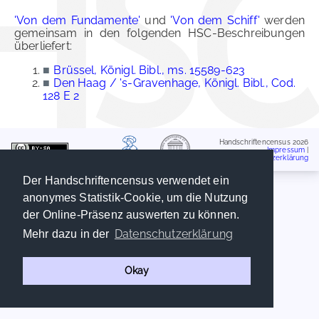
'Von dem Fundamente'
und
'Von dem Schiff'
werden
gemeinsam in den folgenden HSC-Beschreibungen
überliefert:
■
Brüssel, Königl. Bibl., ms. 15589-623
■
Den Haag / 's-Gravenhage, Königl. Bibl., Cod.
128 E 2
Handschriftencensus 2026
Impressum
|
Datenschutzerklärung
Der Handschriftencensus verwendet ein
anonymes Statistik-Cookie, um die Nutzung
der Online-Präsenz auswerten zu können.
Datenschutzerklärung
Mehr dazu in der
Okay