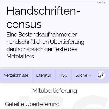
de
|
en
Handschriften­
census
Eine Bestandsaufnahme der
handschriftlichen Über­lieferung
deutschsprachiger Texte des
Mittelalters
Verzeichnisse
Literatur
HSC
Suche
Mitüberlieferung
Geteilte Überlieferung