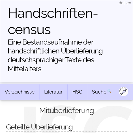
de
|
en
Handschriften­
census
Eine Bestandsaufnahme der
handschriftlichen Über­lieferung
deutschsprachiger Texte des
Mittelalters
Verzeichnisse
Literatur
HSC
Suche
Mitüberlieferung
Geteilte Überlieferung