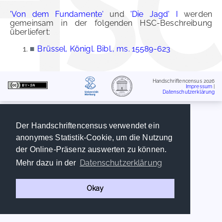
'Von dem Fundamente'
und
'Die Jagd' I
werden
gemeinsam in der folgenden HSC-Beschreibung
überliefert:
■
Brüssel, Königl. Bibl., ms. 15589-623
Handschriftencensus 2026
Impressum
|
Datenschutzerklärung
Der Handschriftencensus verwendet ein
anonymes Statistik-Cookie, um die Nutzung
der Online-Präsenz auswerten zu können.
Datenschutzerklärung
Mehr dazu in der
Okay