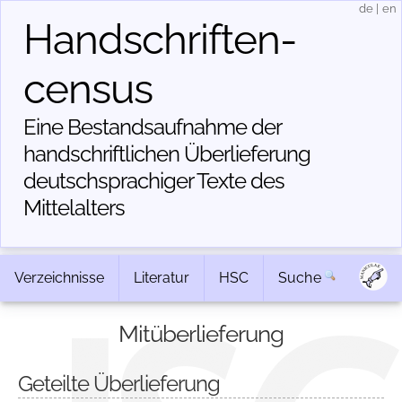
de
|
en
Handschriften­
census
Eine Bestandsaufnahme der
handschriftlichen Über­lieferung
deutschsprachiger Texte des
Mittelalters
Verzeichnisse
Literatur
HSC
Suche
Mitüberlieferung
Geteilte Überlieferung