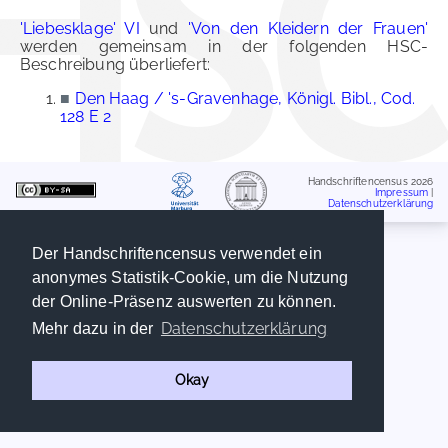
'Liebesklage' VI
und
'Von den Kleidern der Frauen'
werden gemeinsam in der folgenden HSC-
Beschreibung überliefert:
■
Den Haag / 's-Gravenhage, Königl. Bibl., Cod.
128 E 2
Handschriftencensus 2026
Impressum
|
Datenschutzerklärung
Der Handschriftencensus verwendet ein
anonymes Statistik-Cookie, um die Nutzung
der Online-Präsenz auswerten zu können.
Datenschutzerklärung
Mehr dazu in der
Okay