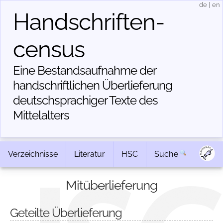
de
|
en
Handschriften­
census
Eine Bestandsaufnahme der
handschriftlichen Über­lieferung
deutschsprachiger Texte des
Mittelalters
Verzeichnisse
Literatur
HSC
Suche
Mitüberlieferung
Geteilte Überlieferung