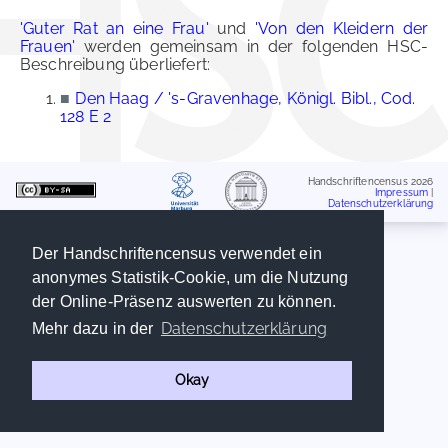
'Guter Rat an eine Frau'
und
'Von den Kleidern der
Frauen'
werden gemeinsam in der folgenden HSC-
Beschreibung überliefert:
■
Den Haag / 's-Gravenhage, Königl. Bibl., Cod.
128 E 2
Handschriftencensus 2026
Impressum
|
Datenschutzerklärung
Der Handschriftencensus verwendet ein
anonymes Statistik-Cookie, um die Nutzung
der Online-Präsenz auswerten zu können.
Datenschutzerklärung
Mehr dazu in der
Okay