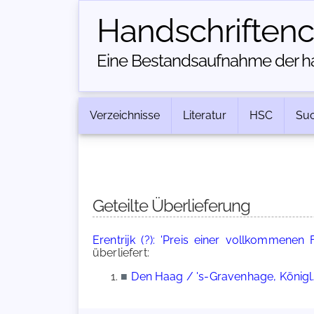
Handschriften­
Eine Bestandsaufnahme der han
Verzeichnisse
Literatur
HSC
Su
Geteilte Überlieferung
Erentrijk (?): 'Preis einer vollkommenen 
überliefert:
■
Den Haag / 's-Gravenhage, Königl. 