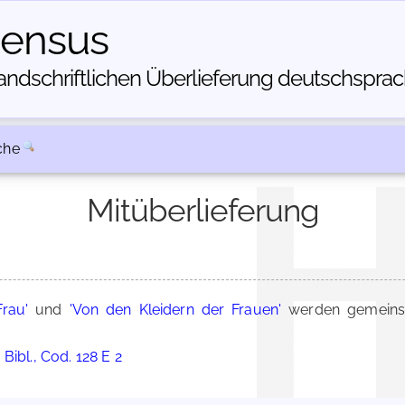
census
dschriftlichen Über­lieferung deutschsprachi
che
Mitüberlieferung
Frau'
und
'Von den Kleidern der Frauen'
werden gemeinsa
Bibl., Cod. 128 E 2