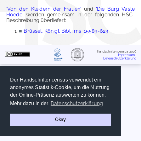
'Von den Kleidern der Frauen'
und
'Die Burg Vaste
Hoede'
werden gemeinsam in der folgenden HSC-
Beschreibung überliefert:
■
Brüssel, Königl. Bibl., ms. 15589-623
Handschriftencensus 2026
Impressum
|
Datenschutzerklärung
Der Handschriftencensus verwendet ein
anonymes Statistik-Cookie, um die Nutzung
der Online-Präsenz auswerten zu können.
Datenschutzerklärung
Mehr dazu in der
Okay