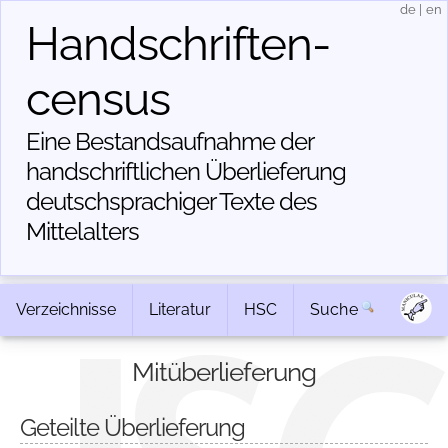
de
|
en
Handschriften­
census
Eine Bestandsaufnahme der
handschriftlichen Über­lieferung
deutschsprachiger Texte des
Mittelalters
Verzeichnisse
Literatur
HSC
Suche
Mitüberlieferung
Geteilte Überlieferung