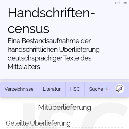
de
|
en
Handschriften­
census
Eine Bestandsaufnahme der
handschriftlichen Über­lieferung
deutschsprachiger Texte des
Mittelalters
Verzeichnisse
Literatur
HSC
Suche
Mitüberlieferung
Geteilte Überlieferung