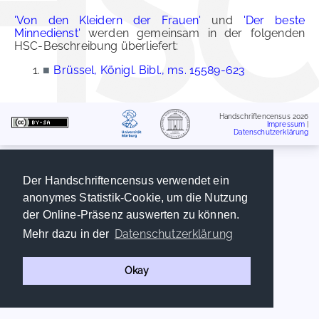
'Von den Kleidern der Frauen'
und
'Der beste
Minnedienst'
werden gemeinsam in der folgenden
HSC-Beschreibung überliefert:
■
Brüssel, Königl. Bibl., ms. 15589-623
Handschriftencensus 2026
Impressum
|
Datenschutzerklärung
Der Handschriftencensus verwendet ein
anonymes Statistik-Cookie, um die Nutzung
der Online-Präsenz auswerten zu können.
Datenschutzerklärung
Mehr dazu in der
Okay