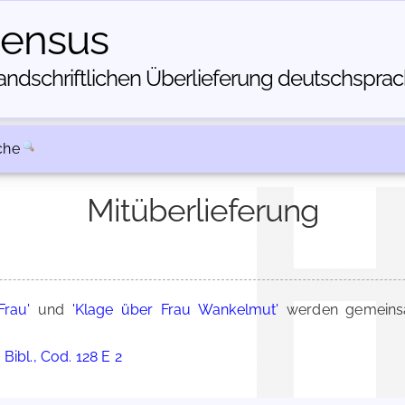
census
dschriftlichen Über­lieferung deutschsprachi
che
Mitüberlieferung
Frau'
und
'Klage über Frau Wankelmut'
werden gemeinsa
Bibl., Cod. 128 E 2