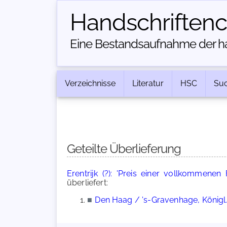
Handschriften­
Eine Bestandsaufnahme der han
Verzeichnisse
Literatur
HSC
Su
Geteilte Überlieferung
Erentrijk (?): 'Preis einer vollkommenen 
überliefert:
■
Den Haag / 's-Gravenhage, Königl. 