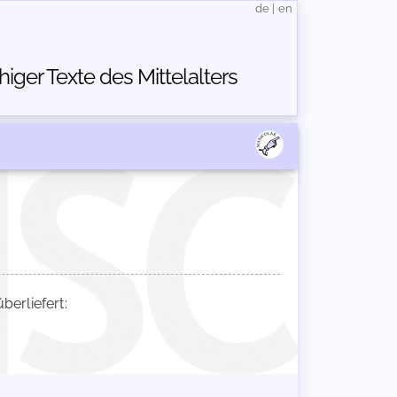
de
|
en
ger Texte des Mittelalters
erliefert: