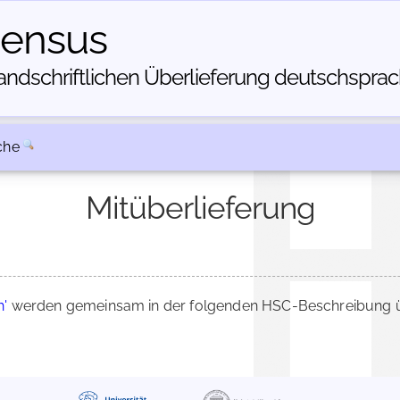
census
dschriftlichen Über­lieferung deutschsprachi
che
Mitüberlieferung
h'
werden gemeinsam in der folgenden HSC-Beschreibung üb