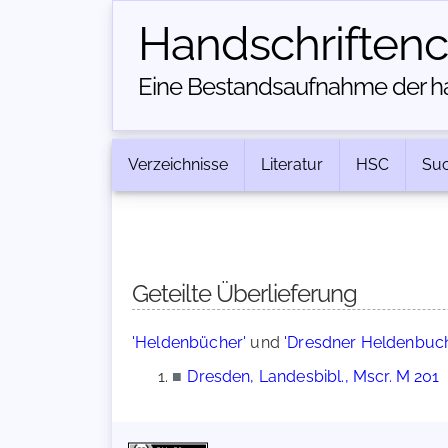
Handschriften­
Eine Bestandsaufnahme der han
Verzeichnisse
Literatur
HSC
Su
Geteilte Überlieferung
'Heldenbücher'
und
'Dresdner Heldenbuc
■
Dresden, Landesbibl., Mscr. M 201