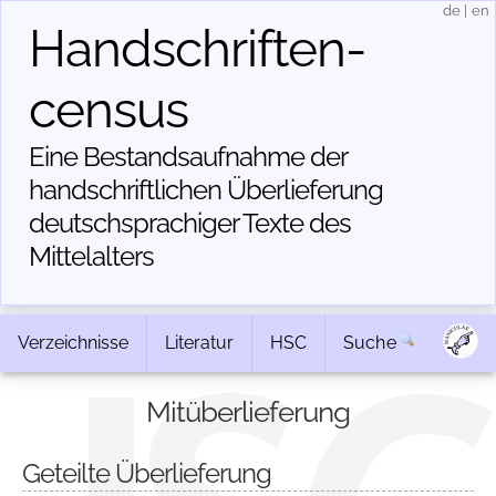
de
|
en
Handschriften­
census
Eine Bestandsaufnahme der
handschriftlichen Über­lieferung
deutschsprachiger Texte des
Mittelalters
Verzeichnisse
Literatur
HSC
Suche
Mitüberlieferung
Geteilte Überlieferung