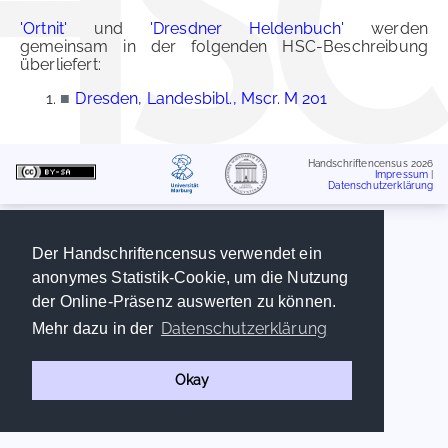
'Ortnit'
und
'Dresdner Heldenbuch'
werden
gemeinsam in der folgenden HSC-Beschreibung
überliefert:
■
Dresden, Landesbibl., Mscr. M 201
Handschriftencensus 2026
Impressum
|
Datenschutzerklärung
Der Handschriftencensus verwendet ein
anonymes Statistik-Cookie, um die Nutzung
der Online-Präsenz auswerten zu können.
Datenschutzerklärung
Mehr dazu in der
Okay