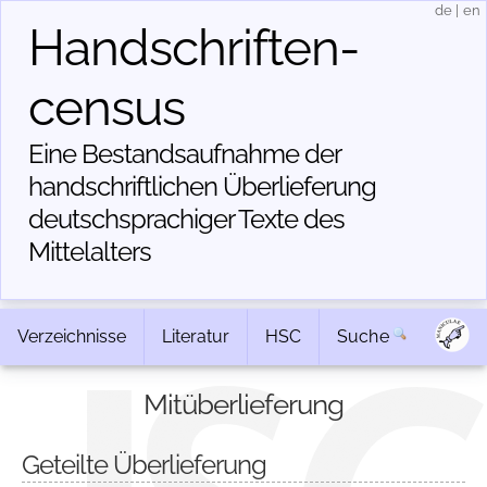
de
|
en
Handschriften­
census
Eine Bestandsaufnahme der
handschriftlichen Über­lieferung
deutschsprachiger Texte des
Mittelalters
Verzeichnisse
Literatur
HSC
Suche
Mitüberlieferung
Geteilte Überlieferung