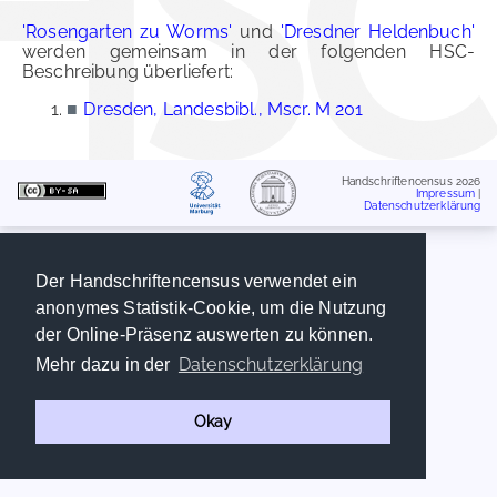
'Rosengarten zu Worms'
und
'Dresdner Heldenbuch'
werden gemeinsam in der folgenden HSC-
Beschreibung überliefert:
■
Dresden, Landesbibl., Mscr. M 201
Handschriftencensus 2026
Impressum
|
Datenschutzerklärung
Der Handschriftencensus verwendet ein
anonymes Statistik-Cookie, um die Nutzung
der Online-Präsenz auswerten zu können.
Datenschutzerklärung
Mehr dazu in der
Okay