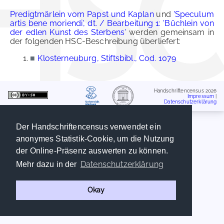
Predigtmärlein vom Papst und Kaplan
und
'Speculum
artis bene moriendi', dt. / Bearbeitung 1: 'Büchlein von
der edlen Kunst des Sterbens'
werden gemeinsam in
der folgenden HSC-Beschreibung überliefert:
■
Klosterneuburg, Stiftsbibl., Cod. 1079
Handschriftencensus 2026
Impressum
|
Datenschutzerklärung
Der Handschriftencensus verwendet ein
anonymes Statistik-Cookie, um die Nutzung
der Online-Präsenz auswerten zu können.
Datenschutzerklärung
Mehr dazu in der
Okay