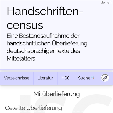
de
|
en
Handschriften­
census
Eine Bestandsaufnahme der
handschriftlichen Über­lieferung
deutschsprachiger Texte des
Mittelalters
Verzeichnisse
Literatur
HSC
Suche
Mitüberlieferung
Geteilte Überlieferung