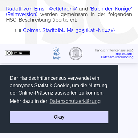
Rudolf von Ems: 'Weltchronik'
und
'Buch der Könige'
(Reimversion)
werden gemeinsam in der folgenden
HSC-Beschreibung überliefert:
■
Colmar, Stadtbibl., Ms. 305 (Kat.-Nr. 428)
Handschriftencensus 2026
Impressum
|
Datenschutzerklärung
Der Handschriftencensus verwendet ein
anonymes Statistik-Cookie, um die Nutzung
der Online-Präsenz auswerten zu können.
Datenschutzerklärung
Mehr dazu in der
Okay