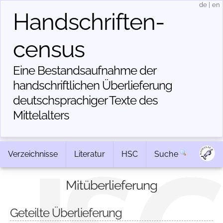
de
|
en
Handschriften­
census
Eine Bestandsaufnahme der
handschriftlichen Über­lieferung
deutschsprachiger Texte des
Mittelalters
Verzeichnisse
Literatur
HSC
Suche
Mitüberlieferung
Geteilte Überlieferung