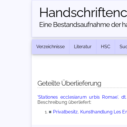
Handschriften­
Eine Bestandsaufnahme der han
Verzeichnisse
Literatur
HSC
Su
Geteilte Überlieferung
'Stationes ecclesiarum urbis Romae', dt.
Beschreibung überliefert:
■
Privatbesitz, Kunsthandlung Les E