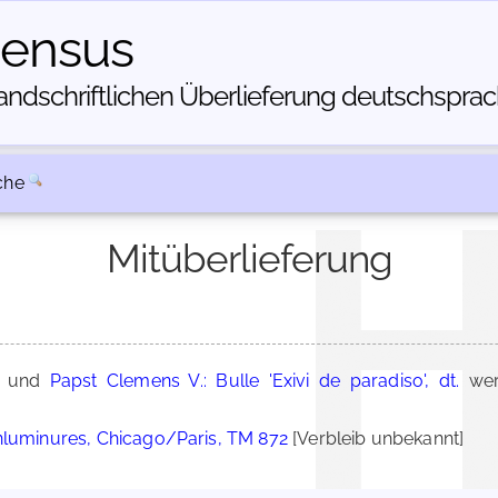
census
dschriftlichen Über­lieferung deutschsprachi
che
Mitüberlieferung
und
Papst Clemens V.: Bulle 'Exivi de paradiso', dt.
wer
nluminures, Chicago/Paris, TM 872
[Verbleib unbekannt]