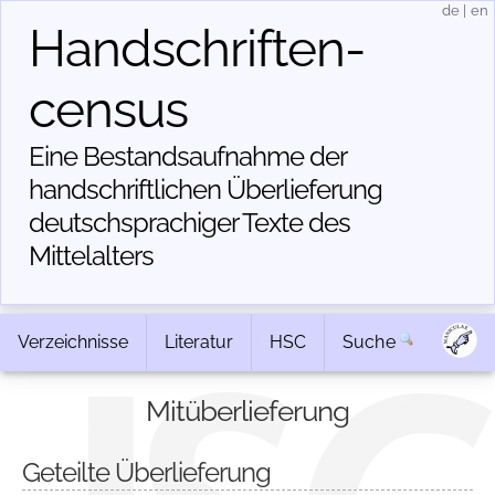
de
|
en
Handschriften­
census
Eine Bestandsaufnahme der
handschriftlichen Über­lieferung
deutschsprachiger Texte des
Mittelalters
Verzeichnisse
Literatur
HSC
Suche
Mitüberlieferung
Geteilte Überlieferung