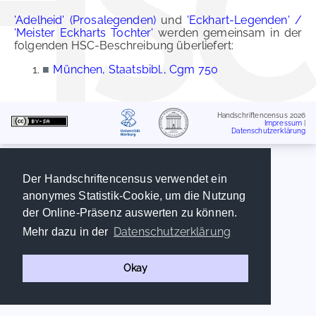
'Adelheid' (Prosalegenden)
und
'Eckhart-Legenden' /
'Meister Eckharts Tochter'
werden gemeinsam in der
folgenden HSC-Beschreibung überliefert:
■
München, Staatsbibl., Cgm 750
Handschriftencensus 2026
Impressum
|
Datenschutzerklärung
Der Handschriftencensus verwendet ein
anonymes Statistik-Cookie, um die Nutzung
der Online-Präsenz auswerten zu können.
Datenschutzerklärung
Mehr dazu in der
Okay