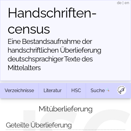
de
|
en
Handschriften­
census
Eine Bestandsaufnahme der
handschriftlichen Über­lieferung
deutschsprachiger Texte des
Mittelalters
Verzeichnisse
Literatur
HSC
Suche
Mitüberlieferung
Geteilte Überlieferung