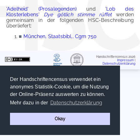
'Adelheid' (Prosalegenden)
und
'Lob des
Klosterlebens'
Dye götlich stimme rüffet
werden
gemeinsam in der folgenden HSC-Beschreibung
überliefert:
■
München, Staatsbibl., Cgm 750
Handschriftencensus 2026
Impressum
|
Datenschutzerklärung
Der Handschriftencensus verwendet ein
anonymes Statistik-Cookie, um die Nutzung
der Online-Präsenz auswerten zu können.
Datenschutzerklärung
Mehr dazu in der
Okay