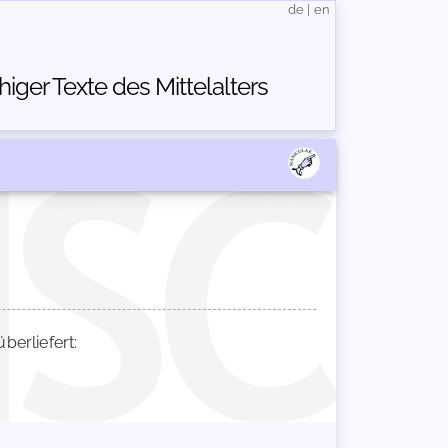
de
|
en
ger Texte des Mittelalters
erliefert: