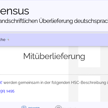
census
dschriftlichen Über­lieferung deutschsprachi
che
Mitüberlieferung
t'
werden gemeinsam in der folgenden HSC-Beschreibung üb
 mgq 1495