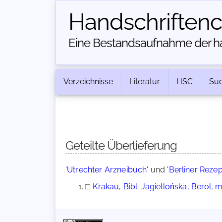
Handschriften­
Eine Bestandsaufnahme der han
Verzeichnisse
Literatur
HSC
Su
Geteilte Überlieferung
'Utrechter Arzneibuch'
und
'Berliner Rezep
□
Krakau, Bibl. Jagiellońska, Berol.