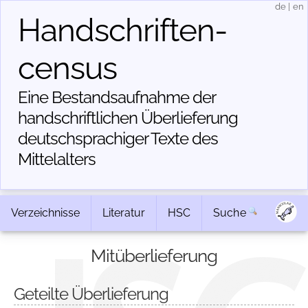
de
|
en
Handschriften­
census
Eine Bestandsaufnahme der
handschriftlichen Über­lieferung
deutschsprachiger Texte des
Mittelalters
Verzeichnisse
Literatur
HSC
Suche
Mitüberlieferung
Geteilte Überlieferung