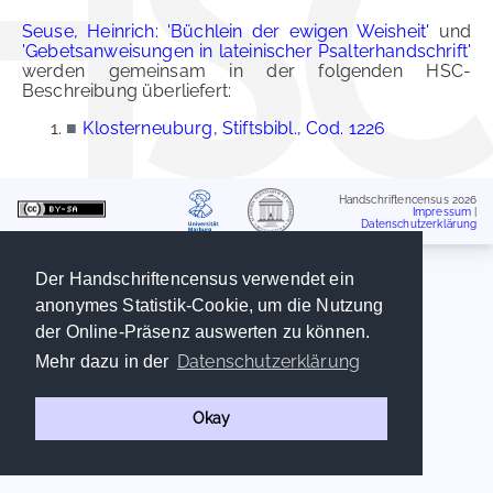
Seuse, Heinrich: 'Büchlein der ewigen Weisheit'
und
'Gebetsanweisungen in lateinischer Psalterhandschrift'
werden gemeinsam in der folgenden HSC-
Beschreibung überliefert:
■
Klosterneuburg, Stiftsbibl., Cod. 1226
Handschriftencensus 2026
Impressum
|
Datenschutzerklärung
Der Handschriftencensus verwendet ein
anonymes Statistik-Cookie, um die Nutzung
der Online-Präsenz auswerten zu können.
Datenschutzerklärung
Mehr dazu in der
Okay