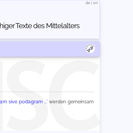
de
|
en
ger Texte des Mittelalters
cam sive podagram ...'
werden gemeinsam