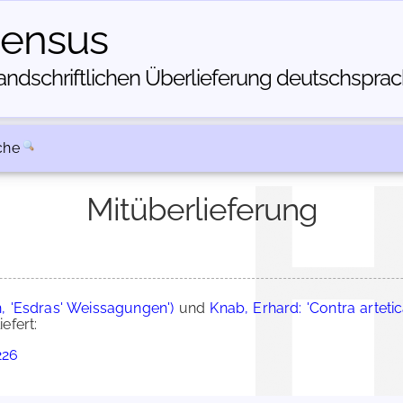
census
dschriftlichen Über­lieferung deutschsprachi
che
Mitüberlieferung
 'Esdras' Weissagungen')
und
Knab, Erhard: 'Contra arteti
efert:
226