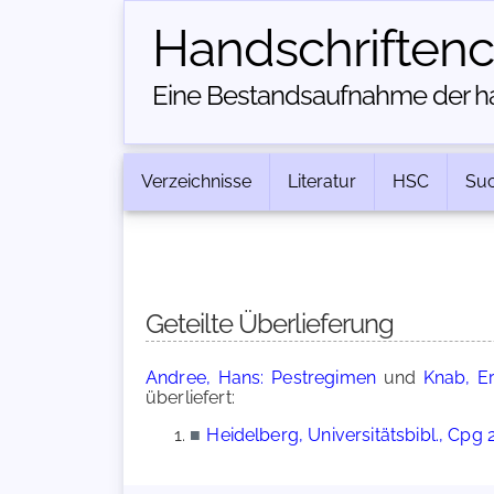
Handschriften­
Eine Bestandsaufnahme der han
Verzeichnisse
Literatur
HSC
Su
Geteilte Überlieferung
Andree, Hans: Pestregimen
und
Knab, Er
überliefert:
■
Heidelberg, Universitätsbibl., Cpg 