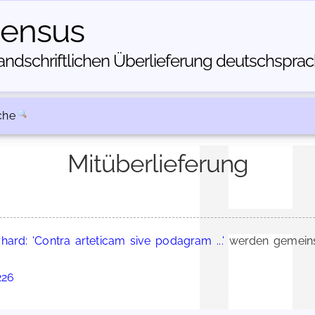
census
dschriftlichen Über­lieferung deutschsprachi
che
Mitüberlieferung
hard: 'Contra arteticam sive podagram ...'
werden gemeins
226