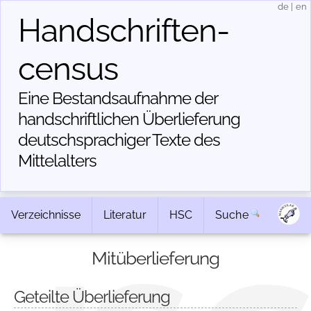
de
|
en
Handschriften­
census
Eine Bestandsaufnahme der
handschriftlichen Über­lieferung
deutschsprachiger Texte des
Mittelalters
Verzeichnisse
Literatur
HSC
Suche
Mitüberlieferung
Geteilte Überlieferung