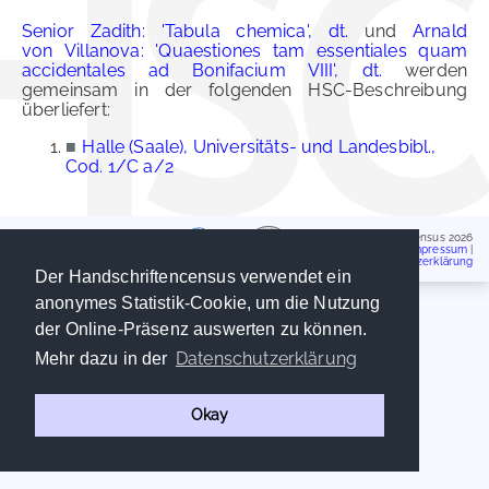
Senior Zadith: 'Tabula chemica', dt.
und
Arnald
von Villanova: 'Quaestiones tam essentiales quam
accidentales ad Bonifacium VIII', dt.
werden
gemeinsam in der folgenden HSC-Beschreibung
überliefert:
■
Halle (Saale), Universitäts- und Landesbibl.,
Cod. 1/C a/2
Handschriftencensus 2026
Impressum
|
Datenschutzerklärung
Der Handschriftencensus verwendet ein
anonymes Statistik-Cookie, um die Nutzung
der Online-Präsenz auswerten zu können.
Datenschutzerklärung
Mehr dazu in der
Okay