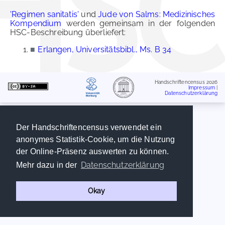
'Regimen sanitatis'
und
Jude von Salms: Medizinisches
Kompendium
werden gemeinsam in der folgenden
HSC-Beschreibung überliefert:
■
Erlangen, Universitätsbibl., Ms. B 34
Handschriftencensus 2026
Impressum
|
Datenschutzerklärung
Der Handschriftencensus verwendet ein
anonymes Statistik-Cookie, um die Nutzung
der Online-Präsenz auswerten zu können.
Datenschutzerklärung
Mehr dazu in der
Okay