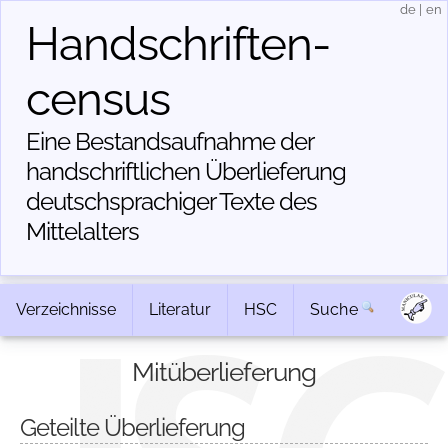
de
|
en
Handschriften­
census
Eine Bestandsaufnahme der
handschriftlichen Über­lieferung
deutschsprachiger Texte des
Mittelalters
Verzeichnisse
Literatur
HSC
Suche
Mitüberlieferung
Geteilte Überlieferung