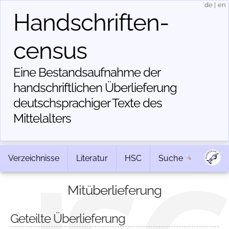
de
|
en
Handschriften­
census
Eine Bestandsaufnahme der
handschriftlichen Über­lieferung
deutschsprachiger Texte des
Mittelalters
Verzeichnisse
Literatur
HSC
Suche
Mitüberlieferung
Geteilte Überlieferung