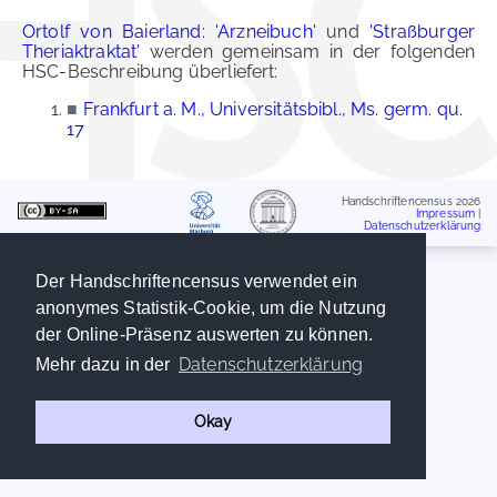
Ortolf von Baierland: 'Arzneibuch'
und
'Straßburger
Theriaktraktat'
werden gemeinsam in der folgenden
HSC-Beschreibung überliefert:
■
Frankfurt a. M., Universitätsbibl., Ms. germ. qu.
17
Handschriftencensus 2026
Impressum
|
Datenschutzerklärung
Der Handschriftencensus verwendet ein
anonymes Statistik-Cookie, um die Nutzung
der Online-Präsenz auswerten zu können.
Datenschutzerklärung
Mehr dazu in der
Okay