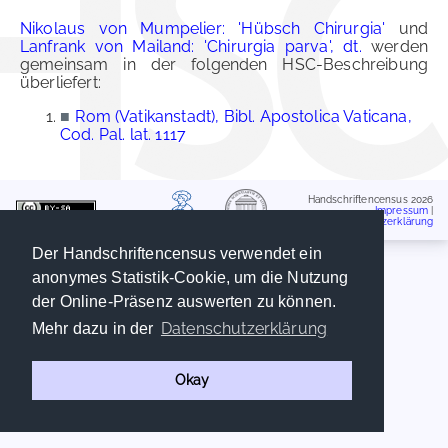
Nikolaus von Mumpelier: 'Hübsch Chirurgia'
und
Lanfrank von Mailand: 'Chirurgia parva', dt.
werden
gemeinsam in der folgenden HSC-Beschreibung
überliefert:
■
Rom (Vatikanstadt), Bibl. Apostolica Vaticana,
Cod. Pal. lat. 1117
Handschriftencensus 2026
Impressum
|
Datenschutzerklärung
Der Handschriftencensus verwendet ein
anonymes Statistik-Cookie, um die Nutzung
der Online-Präsenz auswerten zu können.
Datenschutzerklärung
Mehr dazu in der
Okay