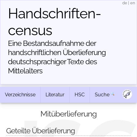
de
|
en
Handschriften­
census
Eine Bestandsaufnahme der
handschriftlichen Über­lieferung
deutschsprachiger Texte des
Mittelalters
Verzeichnisse
Literatur
HSC
Suche
Mitüberlieferung
Geteilte Überlieferung