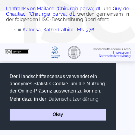
Lanfrank von Mailand: 'Chirurgia parva', dt.
und
Guy de
Chauliac: 'Chirurgia parva', dt.
werden gemeinsam in
der folgenden HSC-Beschreibung überliefert:
■
Kalocsa, Kathedralbibl., Ms. 376
Handschriftencensus 2026
Impressum
|
Datenschutzerklärung
Der Handschriftencensus verwendet ein
anonymes Statistik-Cookie, um die Nutzung
der Online-Präsenz auswerten zu können.
Datenschutzerklärung
Mehr dazu in der
Okay