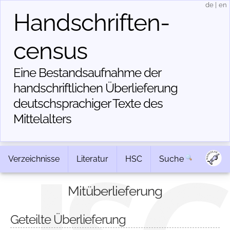
de
|
en
Handschriften­
census
Eine Bestandsaufnahme der
handschriftlichen Über­lieferung
deutschsprachiger Texte des
Mittelalters
Verzeichnisse
Literatur
HSC
Suche
Mitüberlieferung
Geteilte Überlieferung